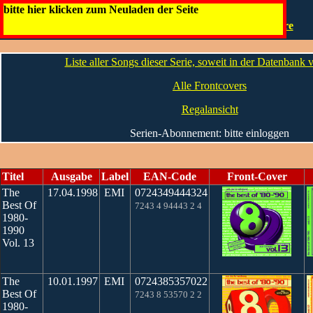
The Best Of 1980-1990 (1970-1980)
bitte hier klicken zum Neuladen der Seite
Artwork
Die Infos
The Best Of 1980 - 1990
Andere
Liste aller Songs dieser Serie, soweit in der Datenbank
Alle Frontcovers
Regalansicht
Serien-Abonnement: bitte einloggen
Titel
Ausgabe
Label
EAN-Code
Front-Cover
The
17.04.1998
EMI
0724349444324
Best Of
7243 4 94443 2 4
1980-
1990
Vol. 13
The
10.01.1997
EMI
0724385357022
Best Of
7243 8 53570 2 2
1980-