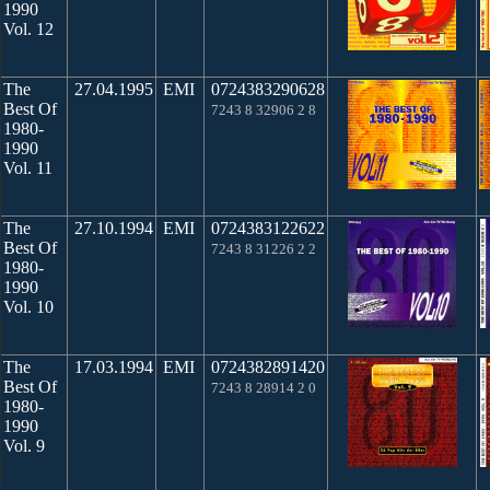
1990
Vol. 12
The
27.04.1995
EMI
0724383290628
Best Of
7243 8 32906 2 8
1980-
1990
Vol. 11
The
27.10.1994
EMI
0724383122622
Best Of
7243 8 31226 2 2
1980-
1990
Vol. 10
The
17.03.1994
EMI
0724382891420
Best Of
7243 8 28914 2 0
1980-
1990
Vol. 9