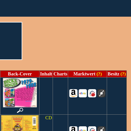
Back-Cover
Inhalt
Charts
Marktwert
(?)
Besitz
(?)
CD