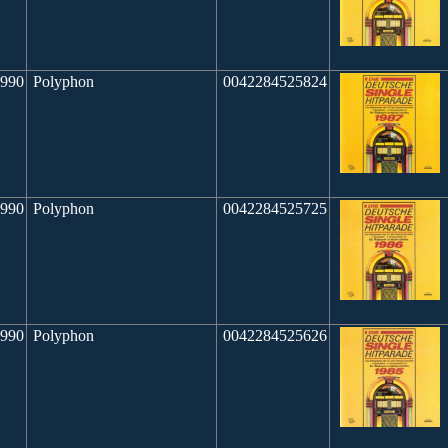
990
Polyphon
0042284525824
990
Polyphon
0042284525725
990
Polyphon
0042284525626