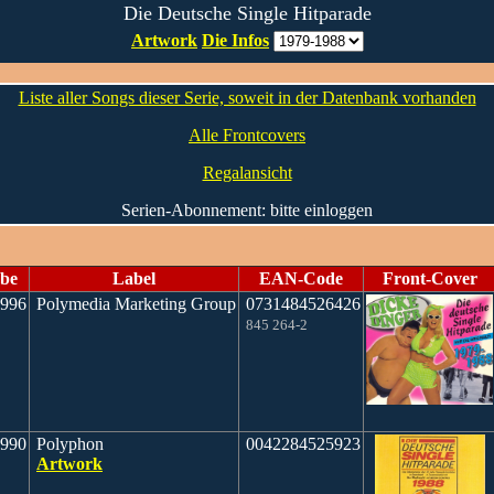
Die Deutsche Single Hitparade
Artwork
Die Infos
Liste aller Songs dieser Serie, soweit in der Datenbank vorhanden
Alle Frontcovers
Regalansicht
Serien-Abonnement: bitte einloggen
be
Label
EAN-Code
Front-Cover
1996
Polymedia Marketing Group
0731484526426
845 264-2
990
Polyphon
0042284525923
Artwork