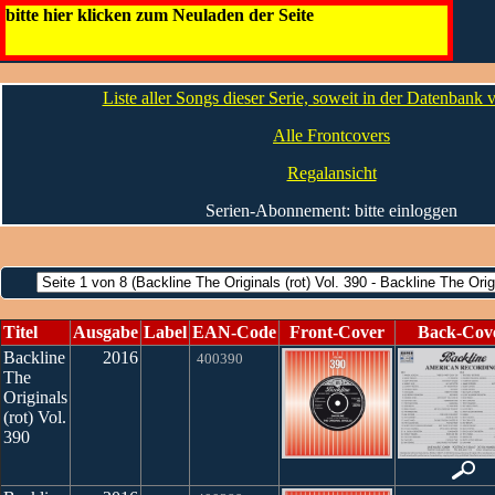
Backline
bitte hier klicken zum Neuladen der Seite
Die Infos
Liste aller Songs dieser Serie, soweit in der Datenbank
Alle Frontcovers
Regalansicht
Serien-Abonnement: bitte einloggen
Titel
Ausgabe
Label
EAN-Code
Front-Cover
Back-Cov
Backline
2016
400390
The
Originals
(rot) Vol.
390