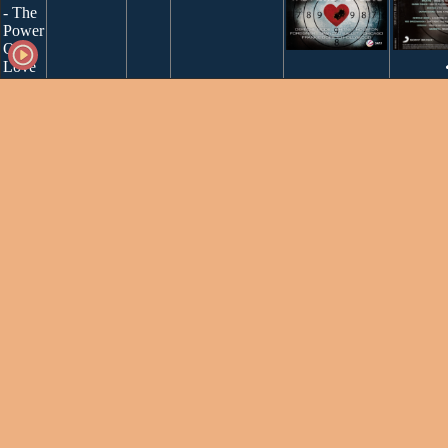
- The
Power
Of
Love