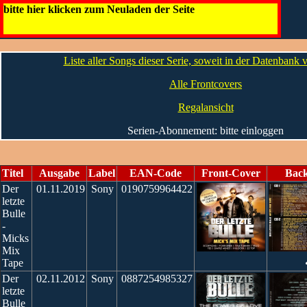
Der letzte Bulle
bitte hier klicken zum Neuladen der Seite
Liste aller Songs dieser Serie, soweit in der Datenbank
Alle Frontcovers
Regalansicht
Serien-Abonnement: bitte einloggen
Titel
Ausgabe
Label
EAN-Code
Front-Cover
Bac
Der
01.11.2019
Sony
0190759964422
letzte
Bulle
-
Micks
Mix
Tape
Der
02.11.2012
Sony
0887254985327
letzte
Bulle