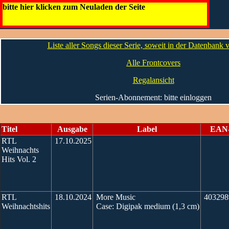
RTL
bitte hier klicken zum Neuladen der Seite
Die Infos
Liste aller Songs dieser Serie, soweit in der Datenbank
Alle Frontcovers
Regalansicht
Serien-Abonnement: bitte einloggen
Titel
Ausgabe
Label
EAN
RTL
17.10.2025
Weihnachts
Hits Vol. 2
RTL
18.10.2024
More Music
403298
Weihnachtshits
Case: Digipak medium (1,3 cm)