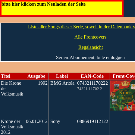
Krone der Volksmusik
bitte hier klicken zum Neuladen der Seite
Die CDs
Liste aller Songs dieser Serie, soweit in der Datenbank
Alle Frontcovers
Regalansicht
Serien-Abonnement: bitte einloggen
Titel
Ausgabe
Label
EAN-Code
Front-Cov
Die Krone
1992
BMG Ariola
0743211170222
der
74321 11702 2
Volksmusik
Krone der
06.01.2012
Sony
0886919112122
Volksmusik
2012