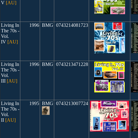
V
[AU]
Living In
1996
BMG
0743214081723
The 70s -
Vol.
IV
[AU]
Living In
1996
BMG
0743213471228
The 70s -
Vol.
III
[AU]
Living In
1995
BMG
0743213007724
The 70s -
Vol.
II
[AU]