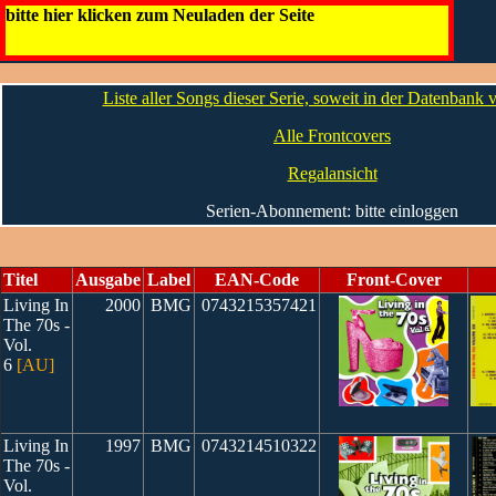
Living In The 70s / 80s / 90s [AU]
bitte hier klicken zum Neuladen der Seite
Liste aller Songs dieser Serie, soweit in der Datenbank
Alle Frontcovers
Regalansicht
Serien-Abonnement: bitte einloggen
Titel
Ausgabe
Label
EAN-Code
Front-Cover
Living In
2000
BMG
0743215357421
The 70s -
Vol.
6
[AU]
Living In
1997
BMG
0743214510322
The 70s -
Vol.