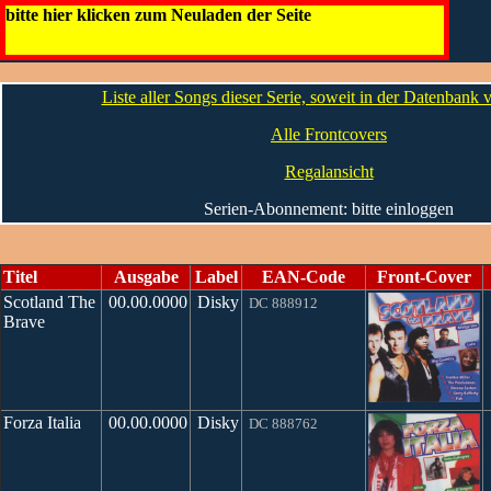
0 (Disky-Serie DC 888xxx)
bitte hier klicken zum Neuladen der Seite
Die CDs
Liste aller Songs dieser Serie, soweit in der Datenbank
Alle Frontcovers
Regalansicht
Serien-Abonnement: bitte einloggen
Titel
Ausgabe
Label
EAN-Code
Front-Cover
Scotland The
00.00.0000
Disky
DC 888912
Brave
Forza Italia
00.00.0000
Disky
DC 888762