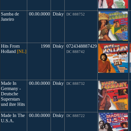
Samba de
00.00.0000
Disky
DC 888752
Janeiro
Hits From
1998
Disky
0724348887429
Holland
[NL]
DC 888742
Made In
00.00.0000
Disky
DC 888732
Germany -
Deutsche
Superstars
und ihre Hits
Made In The
00.00.0000
Disky
DC 888722
U.S.A.