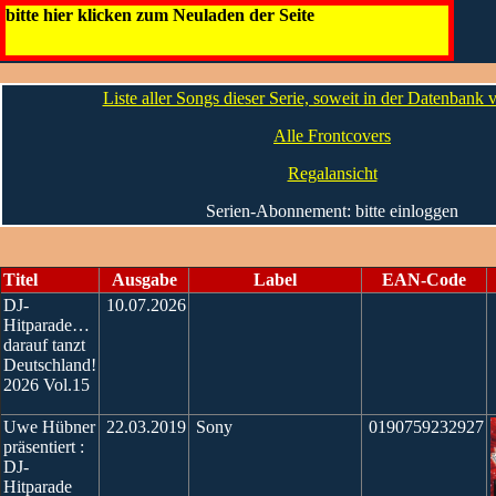
DJ Hitparade
bitte hier klicken zum Neuladen der Seite
Artwork
Liste aller Songs dieser Serie, soweit in der Datenbank
Alle Frontcovers
Regalansicht
Serien-Abonnement: bitte einloggen
Titel
Ausgabe
Label
EAN-Code
DJ-
10.07.2026
Hitparade…
darauf tanzt
Deutschland!
2026 Vol.15
Uwe Hübner
22.03.2019
Sony
0190759232927
präsentiert :
DJ-
Hitparade