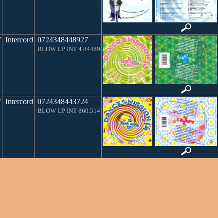
7
Intercord
0724348448927
BLOW UP INT 4 84489
7
Intercord
0724348443724
BLOW UP INT 860.514