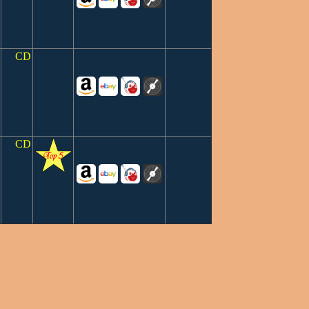
CD
CD