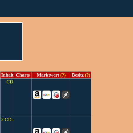
Inhalt
Charts
Marktwert
(?)
Besitz
(?)
CD
2 CDs