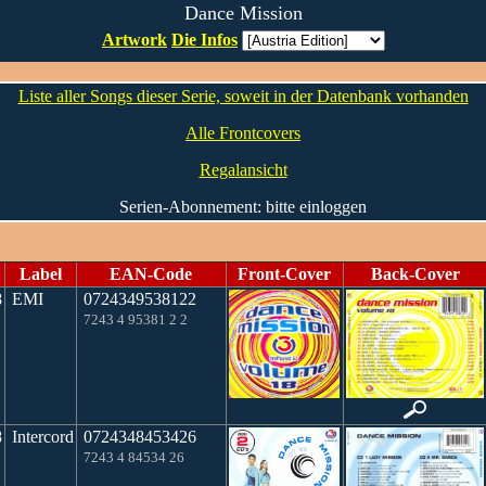
Dance Mission
Artwork
Die Infos
Liste aller Songs dieser Serie, soweit in der Datenbank vorhanden
Alle Frontcovers
Regalansicht
Serien-Abonnement: bitte einloggen
Label
EAN-Code
Front-Cover
Back-Cover
8
EMI
0724349538122
7243 4 95381 2 2
8
Intercord
0724348453426
7243 4 84534 26