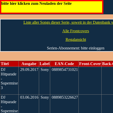
DJ Hitparade
bitte hier klicken zum Neuladen der Seite
Artwork
Liste aller Songs dieser Serie, soweit in der Datenbank
Alle Frontcovers
Regalansicht
Serien-Abonnement: bitte einloggen
Titel
Ausgabe
Label
EAN-Code
Front-Cover
Back-
DJ
29.09.2017
Sony
0889854731021
Hitparade
-
Supermixe
3
DJ
03.06.2016
Sony
0889853226627
Hitparade
-
Supermixe