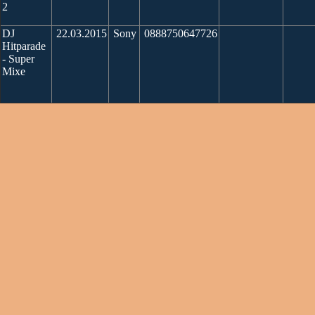
2
DJ
22.03.2015
Sony
0888750647726
Hitparade
- Super
Mixe