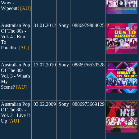
Wow -
Wipeout!
[AU]
Australian Pop
31.01.2012
Sony
0886979884625
Of The 80s -
Vol. 4 - Run
To
Paradise
[AU]
Australian Pop
13.07.2010
Sony
0886976539528
Of The 80s -
Vol. 3 - What's
My
Scene?
[AU]
Australian Pop
03.02.2009
Sony
0886973669129
Of The 80s -
Vol. 2 - Live It
Up
[AU]