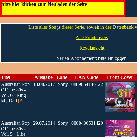
Australian Pop Of The 60s / 70s / 80s [AU]
bitte hier klicken zum Neuladen der Seite
Liste aller Songs dieser Serie, soweit in der Datenbank
Alle Frontcovers
Regalansicht
Serien-Abonnement: bitte einloggen
Titel
Ausgabe
Label
EAN-Code
Front-Cover
Australian Pop
18.08.2017
Sony
0889854146122
Of The 80s -
Vol. 6 - Ring
My Bell
[AU]
Australian Pop
29.07.2014
Sony
0888430531420
Of The 80s -
Vol. 5 - Like,