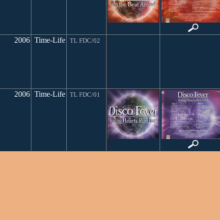
2006
Time-Life
TL FDC/02
2006
Time-Life
TL FDC/01