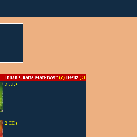
Inhalt
Charts
Marktwert
(?)
Besitz
(?)
2 CDs
2 CDs