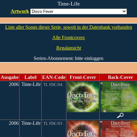
Time-Life
Artwork
Liste aller Songs dieser Serie, soweit in der Datenbank vorhanden
Alle Frontcovers
Regalansicht
Serien-Abonnement: bitte einloggen
Ausgabe
Label
EAN-Code
Front-Cover
Back-Cover
2006
Time-Life
TL FDC/04
2006
Time-Life
TL FDC/03