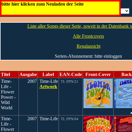
Time-Life
bitte hier klicken zum Neuladen der Seite
Artwork
Liste aller Songs dieser Serie, soweit in der Datenbank
Alle Frontcovers
Regalansicht
Serien-Abonnement: bitte einloggen
Titel
Ausgabe
Label
EAN-Code
Front-Cover
Back
Time-
2007
Time-Life
TL FPN/21
Life -
Artwork
Flower
Power -
Wild
World
Time-
2007
Time-Life
TL FPN/04
Life -
Flower