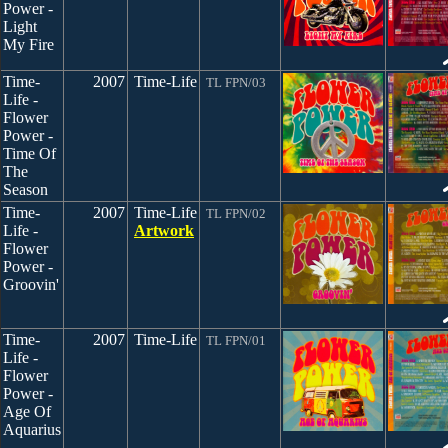
Power -
Light
My Fire
Time-
2007
Time-Life
TL FPN/03
Life -
Flower
Power -
Time Of
The
Season
Time-
2007
Time-Life
TL FPN/02
Life -
Artwork
Flower
Power -
Groovin'
Time-
2007
Time-Life
TL FPN/01
Life -
Flower
Power -
Age Of
Aquarius