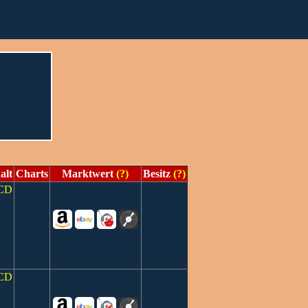
alt
Charts
Marktwert
(?)
Besitz
(?)
CD
CD