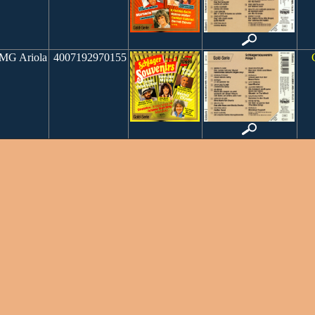
G Ariola
4007192970155