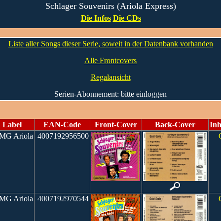
Schlager Souvenirs (Ariola Express)
Die Infos
Die CDs
Liste aller Songs dieser Serie, soweit in der Datenbank vorhanden
Alle Frontcovers
Regalansicht
Serien-Abonnement: bitte einloggen
Label
EAN-Code
Front-Cover
Back-Cover
Inh
G Ariola
4007192956500
G Ariola
4007192970544