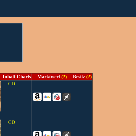
Inhalt
Charts
Marktwert
(?)
Besitz
(?)
CD
CD