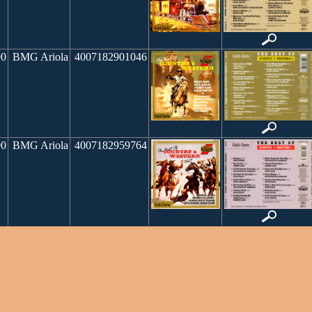
90
BMG Ariola
4007182901046
90
BMG Ariola
4007182959764