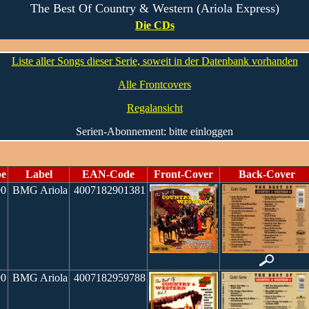
The Best Of Country & Western (Ariola Express)
Die CDs
Liste aller Songs dieser Serie, soweit in der Datenbank vorhanden
Alle Frontcovers
Regalansicht
Serien-Abonnement: bitte einloggen
be
Label
EAN-Code
Front-Cover
Back-Cover
90
BMG Ariola
4007182901381
90
BMG Ariola
4007182959788