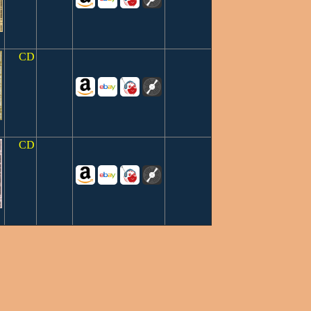
CD
CD