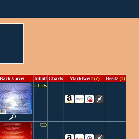
Back-Cover
Inhalt
Charts
Marktwert
(?)
Besitz
(?)
2 CDs
CD