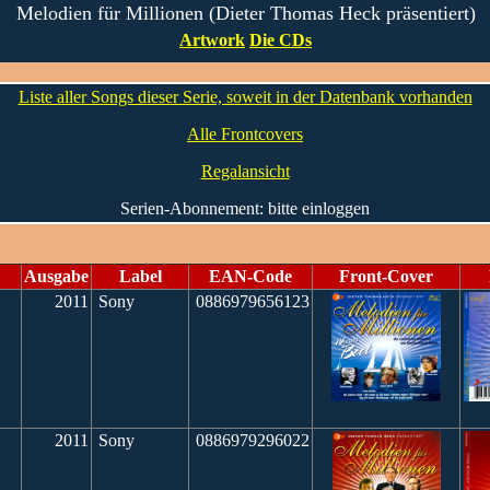
Melodien für Millionen (Dieter Thomas Heck präsentiert)
Artwork
Die CDs
Liste aller Songs dieser Serie, soweit in der Datenbank vorhanden
Alle Frontcovers
Regalansicht
Serien-Abonnement: bitte einloggen
Ausgabe
Label
EAN-Code
Front-Cover
2011
Sony
0886979656123
2011
Sony
0886979296022