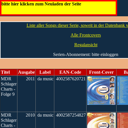
MDR Schlager Charts
bitte hier klicken zum Neuladen der Seite
Die CDs
Liste aller Songs dieser Serie, soweit in der Datenbank
Alle Frontcovers
Regalansicht
Serien-Abonnement: bitte einloggen
Titel
Ausgabe
Label
EAN-Code
Front-Cover
B
MDR
2011
da music
4002587620721
Schlager
Charts -
Folge 9
MDR
2010
da music
4002587254827
Schlager
Charts -