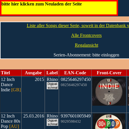
12 Inch Dance
bitte hier klicken zum Neuladen der Seite
Die CDs
Liste aller Songs dieser Serie, soweit in der Datenbank
Alle Frontcovers
Regalansicht
Serien-Abonnement: bitte einloggen
Titel
Ausgabe
Label
EAN-Code
Front-Cover
12 Inch
2015
Rhino
0825646297450
Dance
0825646297450
Indie
[GB]
12 Inch
25.03.2016
Rhino
9397601005949
Dance 80s
9029598432
Pop
[AU]