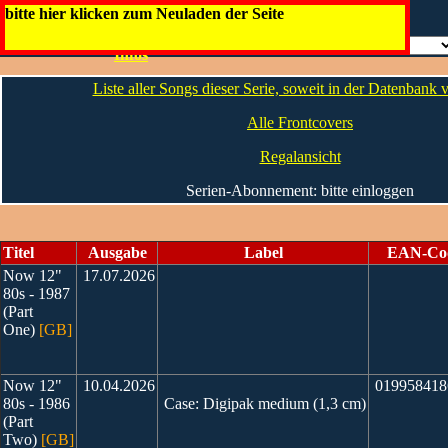
Now That's What I Call Music! [GB]
bitte hier klicken zum Neuladen der Seite
Die
Artwork
Infos
Liste aller Songs dieser Serie, soweit in der Datenbank
Alle Frontcovers
Regalansicht
Serien-Abonnement: bitte einloggen
Titel
Ausgabe
Label
EAN-Co
Now 12"
17.07.2026
80s - 1987
(Part
One)
[GB]
Now 12"
10.04.2026
019958418
80s - 1986
Case: Digipak medium (1,3 cm)
(Part
Two)
[GB]