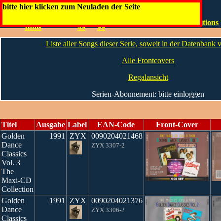
Golden Dance Classics
bitte hier klicken zum Neuladen der Seite
Die
0 -
50 -
Maxis
100-199
200-
Special Editions
Infos
49
99
Liste aller Songs dieser Serie, soweit in der Datenbank
Alle Frontcovers
Regalansicht
Serien-Abonnement: bitte einloggen
Titel
Ausgabe
Label
EAN-Code
Front-Cover
Golden
1991
ZYX
0090204021468
Dance
ZYX 3307-2
Classics
Vol. 3
The
Maxi-CD
Collection
Golden
1991
ZYX
0090204021376
Dance
ZYX 3306-2
Classics