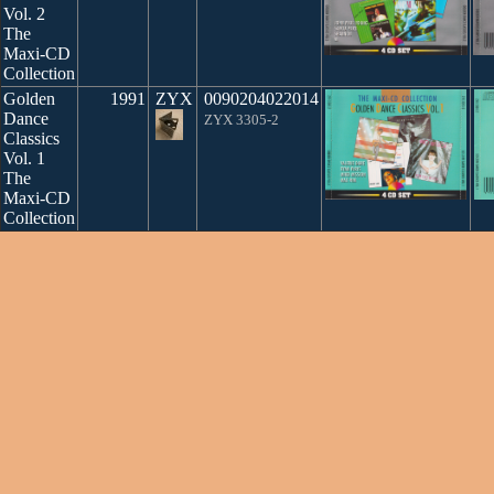
Vol. 2
The
Maxi-CD
Collection
Golden
1991
ZYX
0090204022014
Dance
ZYX 3305-2
Classics
Vol. 1
The
Maxi-CD
Collection