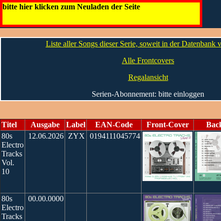
80s Electro Tracks
bitte hier klicken zum Neuladen der Seite
Liste aller Songs dieser Serie, soweit in der Datenbank
Alle Frontcovers
Regalansicht
Serien-Abonnement: bitte einloggen
Titel
Ausgabe
Label
EAN-Code
Front-Cover
Bac
80s
12.06.2026
ZYX
0194111045774
Electro
Tracks
Vol.
10
80s
00.00.0000
Electro
Tracks