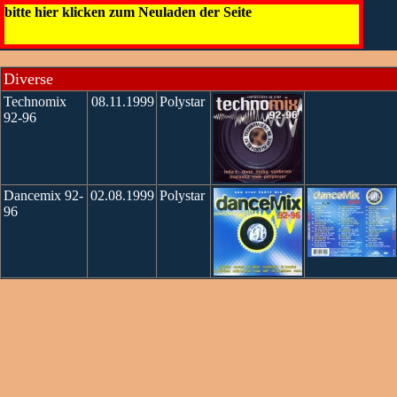
Diverse Megamixe (SWG)
bitte hier klicken zum Neuladen der Seite
Die Infos
Die CDs
Diverse
Technomix
08.11.1999
Polystar
92-96
Dancemix 92-
02.08.1999
Polystar
96