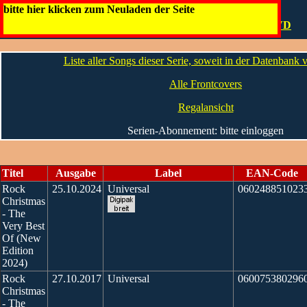
Rock Christmas
bitte hier klicken zum Neuladen der Seite
Artwork
Die Infos
Specials
Normale Ausgaben
DVD
Liste aller Songs dieser Serie, soweit in der Datenbank
Alle Frontcovers
Regalansicht
Serien-Abonnement: bitte einloggen
Titel
Ausgabe
Label
EAN-Code
Rock
25.10.2024
Universal
060248851023
Christmas
- The
Very Best
Of (New
Edition
2024)
Rock
27.10.2017
Universal
060075380296
Christmas
- The