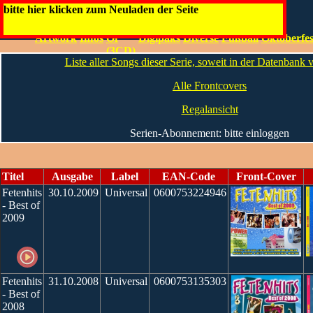
Fetenhits
bitte hier klicken zum Neuladen der Seite
Best
Artwork
Infos
Of
Digipaks
Diverse
Fußball
Oktoberfes
(3CD)
Liste aller Songs dieser Serie, soweit in der Datenbank
Alle Frontcovers
Regalansicht
Serien-Abonnement: bitte einloggen
Titel
Ausgabe
Label
EAN-Code
Front-Cover
Fetenhits
30.10.2009
Universal
0600753224946
- Best of
2009
Fetenhits
31.10.2008
Universal
0600753135303
- Best of
2008