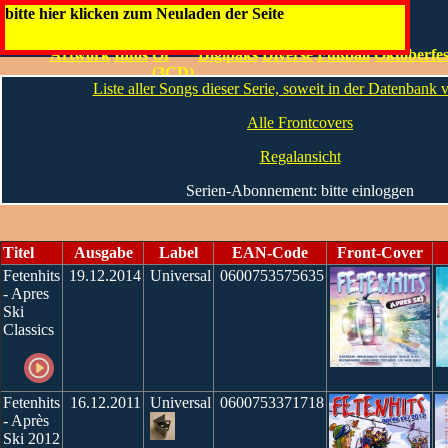
Fetenhits
bitte hier klicken zum Neuladen der Seite
Best
Artwork
Infos
Of
Digipaks
Diverse
Fußball
Oktoberfes
(3CD)
Liste aller Songs dieser Serie, soweit in der Datenbank
Alle Frontcovers
Regalansicht
Serien-Abonnement: bitte einloggen
Titel
Ausgabe
Label
EAN-Code
Front-Cover
Fetenhits
19.12.2014
Universal
0600753575635
- Apres
Ski
Classics
Fetenhits
16.12.2011
Universal
0600753371718
- Après
Ski 2012