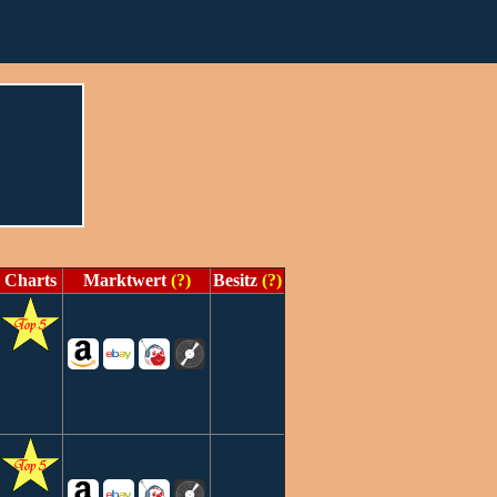
Charts
Marktwert
(?)
Besitz
(?)