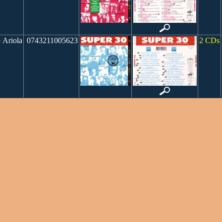
Ariola
0743211005623
2 CDs