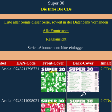
Super 30
Die Infos
Die CDs
Liste aller Songs dieser Serie, soweit in der Datenbank vorhanden
Alle Frontcovers
Regalansicht
Serien-Abonnement: bitte einloggen
bel
EAN-Code
Front-Cover
Back-Cover
Inhalt
Ariola
0743211396721
2 CDs
Ariola
0743211098021
2 CDs