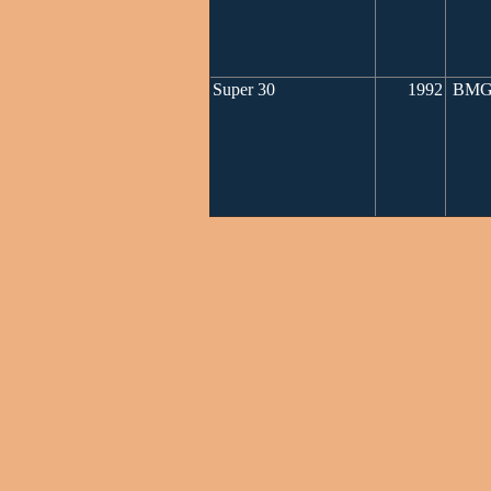
Super 30
1992
BMG 