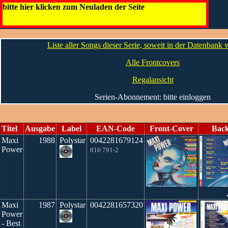
Maxi Power
bitte hier klicken zum Neuladen der Seite
Die Infos
Die 80'er
Die 90'er
Best Of
Liste aller Songs dieser Serie, soweit in der Datenbank
Alle Frontcovers
Regalansicht
Serien-Abonnement: bitte einloggen
Titel
Ausgabe
Label
EAN-Code
Front-Cover
Bac
Maxi
1988
Polystar
0042281679124
Power
816 791-2
Maxi
1987
Polystar
0042281657320
Power
- Best