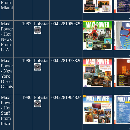
From
Miami
Maxi
1987
Polystar
0042281980329
Power
- Hot
News
From
L. A.
Maxi
1986
Polystar
0042281973826
Power
- New
York
Disco
Giants
Maxi
1986
Polystar
0042281964824
Power
- Hot
Stuff
From
Ibiza