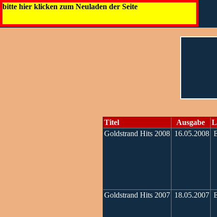
bitte hier klicken zum Neuladen der Seite
Titel
Ausgabe
L
Goldstrand Hits 2008
16.05.2008
E
Goldstrand Hits 2007
18.05.2007
E