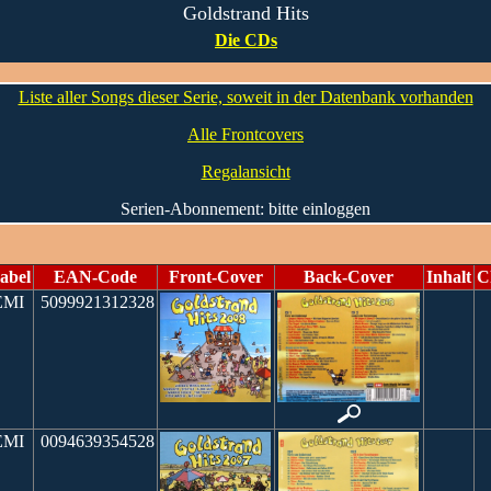
Goldstrand Hits
Die CDs
Liste aller Songs dieser Serie, soweit in der Datenbank vorhanden
Alle Frontcovers
Regalansicht
Serien-Abonnement: bitte einloggen
abel
EAN-Code
Front-Cover
Back-Cover
Inhalt
C
MI
5099921312328
MI
0094639354528