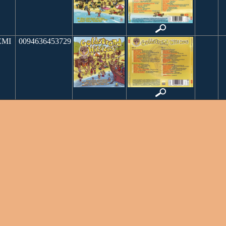
MI
0094636453729