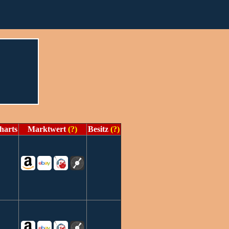
harts
Marktwert
(?)
Besitz
(?)