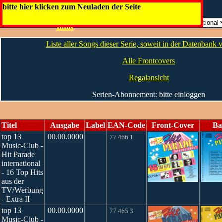
ChartBoxx / Top 13 Music / Top 20
bitte hier klicken zum Neuladen der Seite
Die
Artwork
Infos
Liste aller Songs dieser Serie, soweit in der Datenbank
Alle Frontcovers
Regalansicht
Serien-Abonnement: bitte einloggen
Titel
Ausgabe
Label
EAN-Code
Front-Cover
Ba
top 13
00.00.0000
77 466 1
Music-Club -
Hit Parade
international
- 16 Top Hits
aus der
TV/Werbung
- Extra II
top 13
00.00.0000
77 465 3
Music-Club -