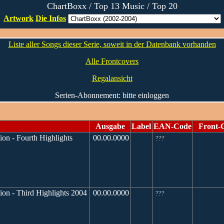
ChartBoxx / Top 13 Music / Top 20
Artwork
Die Infos
Liste aller Songs dieser Serie, soweit in der Datenbank vorhanden
Alle Frontcovers
Regalansicht
Serien-Abonnement: bitte einloggen
Ausgabe
Label
EAN-Code
Front-
ion - Fourth Highlights
00.00.0000
???
ion - Third Highlights 2004
00.00.0000
???