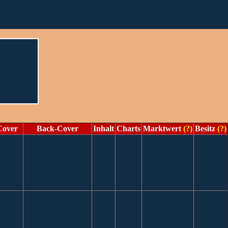
Cover
Back-Cover
Inhalt
Charts
Marktwert
(?)
Besitz
(?)