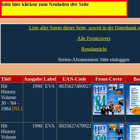
Hit History [NL]
bitte hier klicken zum Neuladen der Seite
Die CDs
Liste aller Songs dieser Serie, soweit in der Datenbank
Alle Frontcovers
Regalansicht
Serien-Abonnement: bitte einloggen
Titel
Ausgabe
Label
EAN-Code
Front-Cover
Ba
Hit
1990
EVA
0035627480027
History
Volume
30 - '84 -
1984
[NL]
Hit
1990
EVA
0035627479922
History
Volume