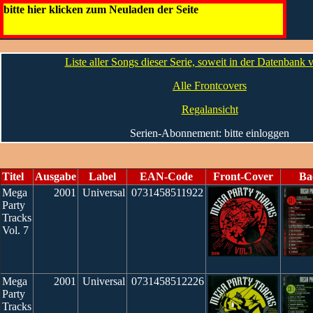
Mega Party Tracks
bitte hier klicken zum Neuladen der Seite
Die CDs
Liste aller Songs dieser Serie, soweit in der Datenbank
Alle Frontcovers
Regalansicht
Serien-Abonnement: bitte einloggen
Titel
Ausgabe
Label
EAN-Code
Front-Cover
Ba
Mega
2001
Universal
0731458511922
Party
Tracks
Vol. 7
Mega
2001
Universal
0731458512226
Party
Tracks