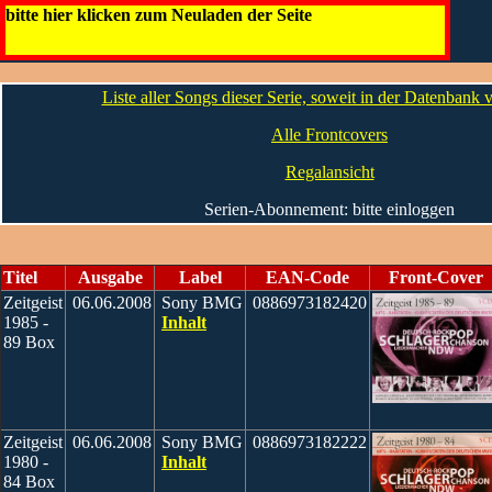
Zeitgeist
bitte hier klicken zum Neuladen der Seite
Die CDs
Liste aller Songs dieser Serie, soweit in der Datenbank
Alle Frontcovers
Regalansicht
Serien-Abonnement: bitte einloggen
Titel
Ausgabe
Label
EAN-Code
Front-Cover
Zeitgeist
06.06.2008
Sony BMG
0886973182420
1985 -
Inhalt
89 Box
Zeitgeist
06.06.2008
Sony BMG
0886973182222
1980 -
Inhalt
84 Box