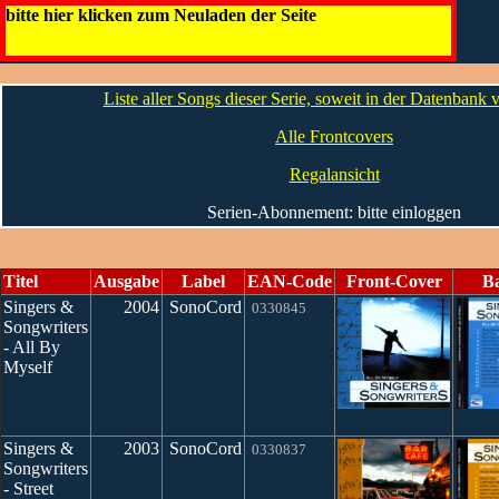
Singers & Songwriters
bitte hier klicken zum Neuladen der Seite
Die CDs
Liste aller Songs dieser Serie, soweit in der Datenbank
Alle Frontcovers
Regalansicht
Serien-Abonnement: bitte einloggen
Titel
Ausgabe
Label
EAN-Code
Front-Cover
B
Singers &
2004
SonoCord
0330845
Songwriters
- All By
Myself
Singers &
2003
SonoCord
0330837
Songwriters
- Street