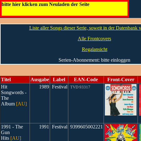
Diverse (Festival Records Australien)
bitte hier klicken zum Neuladen der Seite
Die CDs
Liste aller Songs dieser Serie, soweit in der Datenbank
Alle Frontcovers
Regalansicht
Serien-Abonnement: bitte einloggen
Titel
Ausgabe
Label
EAN-Code
Front-Cover
Hit
1989
Festival
TVD 93317
Songwords -
The
Album
[AU]
1991 - The
1991
Festival
9399605002221
Gun
Hits
[AU]