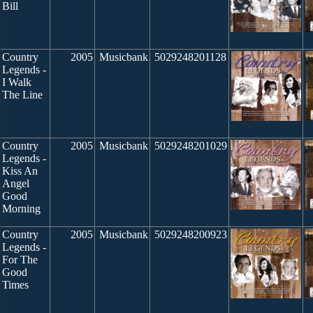
Bill
Country
2005
Musicbank
5029248201128
Legends -
I Walk
The Line
Country
2005
Musicbank
5029248201029
Legends -
Kiss An
Angel
Good
Morning
Country
2005
Musicbank
5029248200923
Legends -
For The
Good
Times