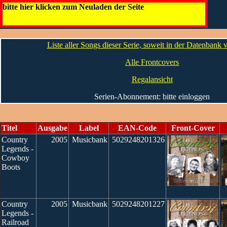
Country Legends
bitte hier klicken zum Neuladen der Seite
Die CDs
Liste aller Songs dieser Serie, soweit in der Datenbank
Alle Frontcovers
Regalansicht
Serien-Abonnement: bitte einloggen
Titel
Ausgabe
Label
EAN-Code
Front-Cover
Country
2005
Musicbank
5029248201326
Legends -
Cowboy
Boots
Country
2005
Musicbank
5029248201227
Legends -
Railroad