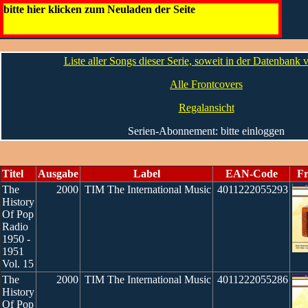
The History Of Pop Radio
bitte hier klicken zum Neuladen der Seite
Die CDs
Liste aller Songs dieser Serie, soweit in der Datenbank
Alle Frontcovers
Regalansicht
Serien-Abonnement: bitte einloggen
Titel
Ausgabe
Label
EAN-Code
Fr
The
2000
TIM The International Music
4011222055293
History
Of Pop
Radio
1950 -
1951
Vol. 15
The
2000
TIM The International Music
4011222055286
History
Of Pop