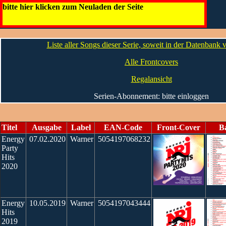
Energy Hits
bitte hier klicken zum Neuladen der Seite
Die CDs
Liste aller Songs dieser Serie, soweit in der Datenbank
Alle Frontcovers
Regalansicht
Serien-Abonnement: bitte einloggen
Titel
Ausgabe
Label
EAN-Code
Front-Cover
B
Energy
07.02.2020
Warner
5054197068232
Party
Hits
2020
Energy
10.05.2019
Warner
5054197043444
Hits
2019