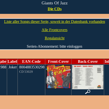
Giants Of Jazz
Die CDs
Liste aller Songs dieser Serie, soweit in der Datenbank vorhanden
Alle Frontcovers
Regalansicht
Serien-Abonnement: bitte einloggen
gabe
Label
EAN-Code
Front-Cover
Back-Cover
In
1988
Joker
8004883530298
CD 53029