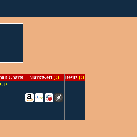
halt
Charts
Marktwert
(?)
Besitz
(?)
CD