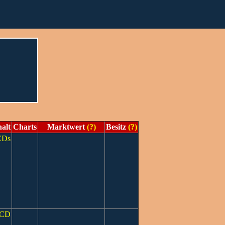
halt
Charts
Marktwert
(?)
Besitz
(?)
CDs
CD