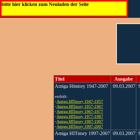
bitte hier klicken zum Neuladen der Seite
Titel
Ausgabe
Amiga Hitstory 1947-2007
09.03.2007
S
enthält:
-
Amiga HITstory 1947-1957
-
Amiga HITstory 1957-1967
-
Amiga HITstory 1967-1977
-
Amiga HITstory 1977-1987
-
Amiga HITstory 1987-1997
-
Amiga HITstory 1997-2007
Amiga HITstory 1997-2007
09.03.2007
S