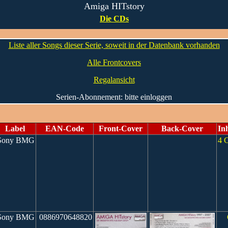
Amiga HITstory
Die CDs
Liste aller Songs dieser Serie, soweit in der Datenbank vorhanden
Alle Frontcovers
Regalansicht
Serien-Abonnement: bitte einloggen
Label
EAN-Code
Front-Cover
Back-Cover
In
ony BMG
4 
ony BMG
0886970648820