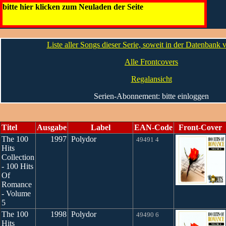
The 100 Hits Collection
bitte hier klicken zum Neuladen der Seite
Die CDs
Liste aller Songs dieser Serie, soweit in der Datenbank
Alle Frontcovers
Regalansicht
Serien-Abonnement: bitte einloggen
Titel
Ausgabe
Label
EAN-Code
Front-Cover
The 100
1997
Polydor
49491 4
Hits
Collection
- 100 Hits
Of
Romance
- Volume
5
The 100
1998
Polydor
49490 6
Hits