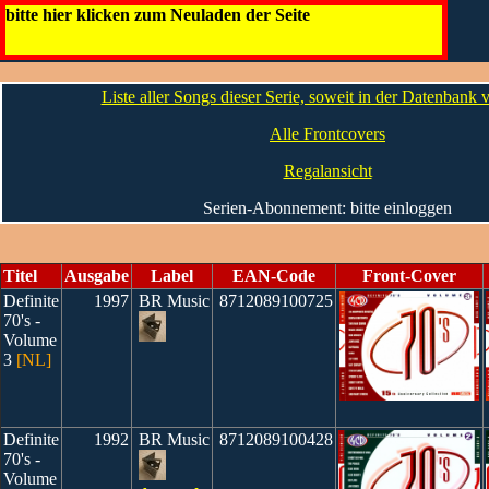
Definite 60's / 70's [NL]
bitte hier klicken zum Neuladen der Seite
Artwork
Die CDs
Liste aller Songs dieser Serie, soweit in der Datenbank
Alle Frontcovers
Regalansicht
Serien-Abonnement: bitte einloggen
Titel
Ausgabe
Label
EAN-Code
Front-Cover
Definite
1997
BR Music
8712089100725
70's -
Volume
3
[NL]
Definite
1992
BR Music
8712089100428
70's -
Volume