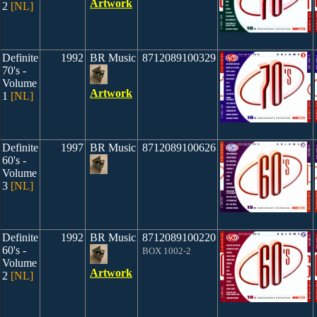
Artwork
2
[NL]
Definite
1992
BR Music
8712089100329
70's -
Volume
Artwork
1
[NL]
Definite
1997
BR Music
8712089100626
60's -
Volume
3
[NL]
Definite
1992
BR Music
8712089100220
60's -
BOX 1002-2
Volume
Artwork
2
[NL]