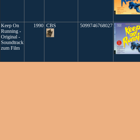
Keep On
1990
CBS
5099746768027
Running -
Original -
Soundtrack
zum Film