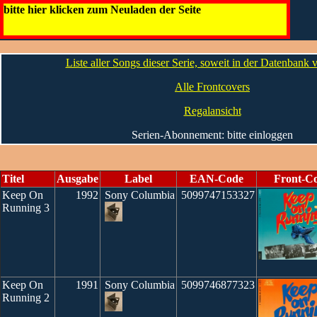
Keep On Running
bitte hier klicken zum Neuladen der Seite
Die CDs
Liste aller Songs dieser Serie, soweit in der Datenbank
Alle Frontcovers
Regalansicht
Serien-Abonnement: bitte einloggen
Titel
Ausgabe
Label
EAN-Code
Front-C
Keep On
1992
Sony Columbia
5099747153327
Running 3
Keep On
1991
Sony Columbia
5099746877323
Running 2