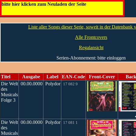
Die Welt des Musicals
bitte hier klicken zum Neuladen der Seite
Die CDs
Liste aller Songs dieser Serie, soweit in der Datenbank
Alle Frontcovers
Regalansicht
Serien-Abonnement: bitte einloggen
Titel
Ausgabe
Label
EAN-Code
Front-Cover
Back
Die Welt
00.00.0000
Polydor
17 082 9
des
Musicals
Folge 3
Die Welt
00.00.0000
Polydor
17 081 1
des
Musicals