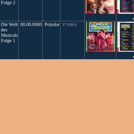
Folge 2
Die Welt
00.00.0000
Polydor
37 939 6
des
Musicals
Folge 1