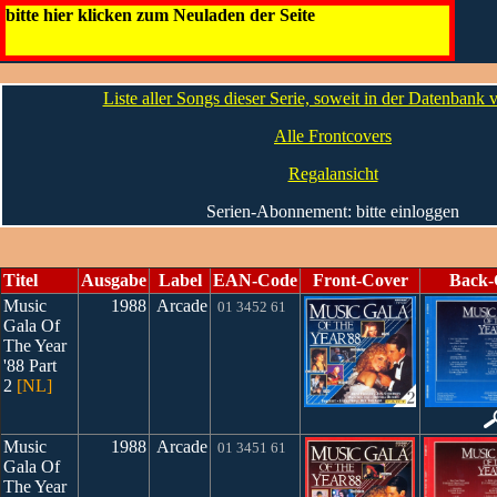
Music Gala [NL]
bitte hier klicken zum Neuladen der Seite
Die CDs
Liste aller Songs dieser Serie, soweit in der Datenbank
Alle Frontcovers
Regalansicht
Serien-Abonnement: bitte einloggen
Titel
Ausgabe
Label
EAN-Code
Front-Cover
Back-
Music
1988
Arcade
01 3452 61
Gala Of
The Year
'88 Part
2
[NL]
Music
1988
Arcade
01 3451 61
Gala Of
The Year