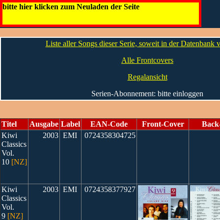
Kiwi Classics [NZ]
bitte hier klicken zum Neuladen der Seite
Die CDs
Liste aller Songs dieser Serie, soweit in der Datenbank
Alle Frontcovers
Regalansicht
Serien-Abonnement: bitte einloggen
Titel
Ausgabe
Label
EAN-Code
Front-Cover
Back
Kiwi
2003
EMI
0724358304725
Classics
Vol.
10
[NZ]
Kiwi
2003
EMI
0724358377927
Classics
Vol.
9
[NZ]