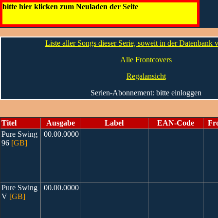
Pure Swing [GB]
bitte hier klicken zum Neuladen der Seite
Die CDs
Liste aller Songs dieser Serie, soweit in der Datenbank
Alle Frontcovers
Regalansicht
Serien-Abonnement: bitte einloggen
Titel
Ausgabe
Label
EAN-Code
Fr
Pure Swing
00.00.0000
96
[GB]
Pure Swing
00.00.0000
V
[GB]