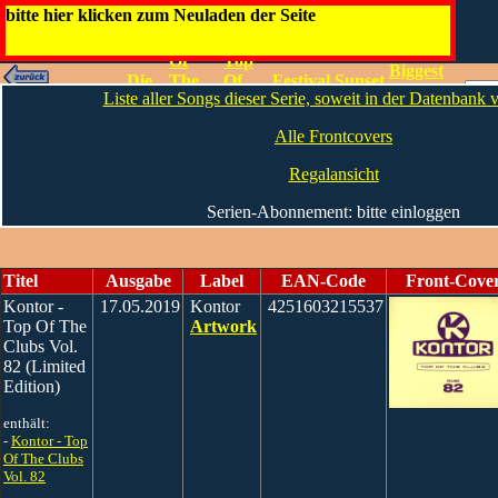
Kontor
bitte hier klicken zum Neuladen der Seite
Top
The
Of
Top
Biggest
Die
The
Of
Festival
Sunset
Artwork
Hits Of
|
Liste aller Songs dieser Serie, soweit in der Datenbank
Infos
Clubs
The
Sounds
Chill
The
- The
Clubs
Year
Alle Frontcovers
Sequel
Regalansicht
Serien-Abonnement: bitte einloggen
Titel
Ausgabe
Label
EAN-Code
Front-Cove
Kontor -
17.05.2019
Kontor
4251603215537
Top Of The
Artwork
Clubs Vol.
82 (Limited
Edition)
enthält:
-
Kontor - Top
Of The Clubs
Vol. 82