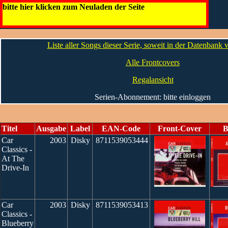
Car Classics
bitte hier klicken zum Neuladen der Seite
Die CDs
Liste aller Songs dieser Serie, soweit in der Datenbank
Alle Frontcovers
Regalansicht
Serien-Abonnement: bitte einloggen
Titel
Ausgabe
Label
EAN-Code
Front-Cover
B
Car
2003
Disky
8711539053444
Classics -
At The
Drive-In
Car
2003
Disky
8711539053413
Classics -
Blueberry