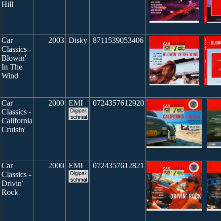
Hill
Car
2003
Disky
8711539053406
Classics -
Blowin'
In The
Wind
Car
2000
EMI
0724357612920
Classics -
California
Cruisin'
Car
2000
EMI
0724357612821
Classics -
Drivin'
Rock